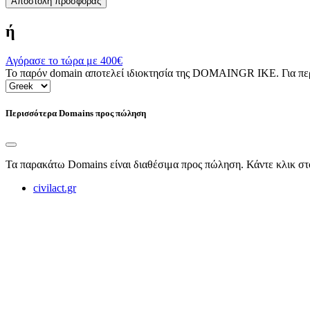
Αποστολή προσφοράς
ή
Αγόρασε το τώρα με
400€
Το παρόν domain αποτελεί ιδιοκτησία της DOMAINGR ΙΚΕ. Για περι
Περισσότερα Domains προς πώληση
Τα παρακάτω Domains είναι διαθέσιμα προς πώληση. Κάντε κλικ στ
civilact.gr