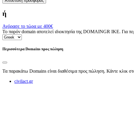
Αποστολή προσφοράς
ή
Αγόρασε το τώρα με
400€
Το παρόν domain αποτελεί ιδιοκτησία της DOMAINGR ΙΚΕ. Για περι
Περισσότερα Domains προς πώληση
Τα παρακάτω Domains είναι διαθέσιμα προς πώληση. Κάντε κλικ στ
civilact.gr