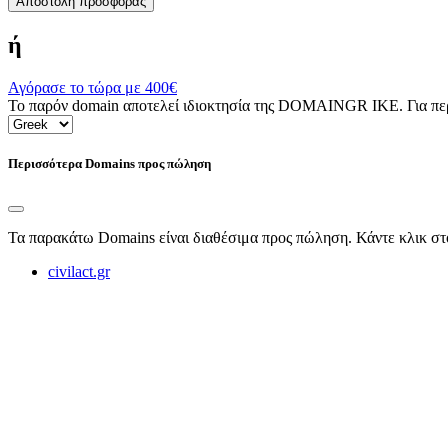
Αποστολή προσφοράς
ή
Αγόρασε το τώρα με
400€
Το παρόν domain αποτελεί ιδιοκτησία της DOMAINGR ΙΚΕ. Για περι
Περισσότερα Domains προς πώληση
Τα παρακάτω Domains είναι διαθέσιμα προς πώληση. Κάντε κλικ στ
civilact.gr